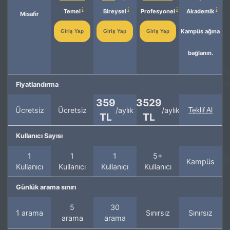
Temel
Bireysel
Profesyonel
Akademik
Misafir
Kampüs ağına
Giriş Yap
Giriş Yap
Giriş Yap
bağlanın.
Fiyatlandırma
359
3529
Ücretsiz
Ücretsiz
/aylık
/aylık
Teklif Al
TL
TL
Kullanıcı Sayısı
1
1
1
5+
Kampüs
Kullanıcı
Kullanıcı
Kullanıcı
Kullanıcı
Günlük arama sınırı
5
30
1 arama
Sınırsız
Sınırsız
arama
arama