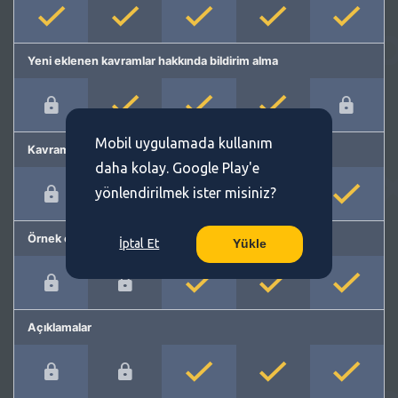
Yeni eklenen kavramlar hakkında bildirim alma
Mobil uygulamada kullanım
Kavram önerme
daha kolay. Google Play'e
yönlendirilmek ister misiniz?
Örnek cümleler
İptal Et
Yükle
Açıklamalar