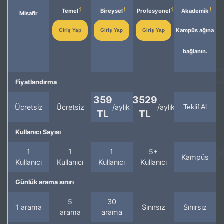
Temel
Bireysel
Profesyonel
Akademik
Misafir
Kampüs ağına
Giriş Yap
Giriş Yap
Giriş Yap
bağlanın.
Fiyatlandırma
359
3529
Ücretsiz
Ücretsiz
/aylık
/aylık
Teklif Al
TL
TL
Kullanıcı Sayısı
1
1
1
5+
Kampüs
Kullanıcı
Kullanıcı
Kullanıcı
Kullanıcı
Günlük arama sınırı
5
30
1 arama
Sınırsız
Sınırsız
arama
arama