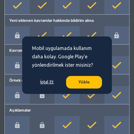
Yeni eklenen kavramlar hakkında bildirim alma
Mobil uygulamada kullanım
Kavram önerme
daha kolay. Google Play'e
yönlendirilmek ister misiniz?
Örnek cümleler
İptal Et
Yükle
Açıklamalar