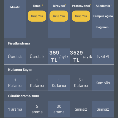
Temel
Bireysel
Profesyonel
Akademik
Misafir
Kampüs ağına
Giriş Yap
Giriş Yap
Giriş Yap
bağlanın.
Fiyatlandırma
359
3529
Ücretsiz
Ücretsiz
/aylık
/aylık
Teklif Al
TL
TL
Kullanıcı Sayısı
1
1
1
5+
Kampüs
Kullanıcı
Kullanıcı
Kullanıcı
Kullanıcı
Günlük arama sınırı
5
30
1 arama
Sınırsız
Sınırsız
arama
arama