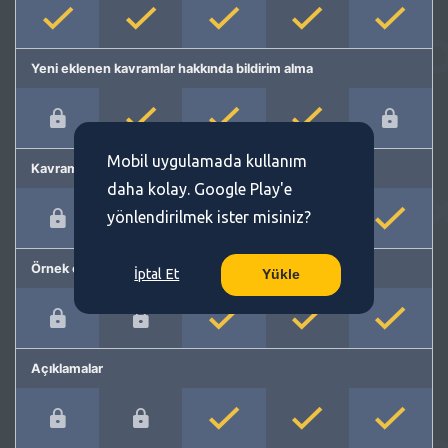
Yeni eklenen kavramlar hakkında bildirim alma
Mobil uygulamada kullanım
Kavram önerme
daha kolay. Google Play'e
yönlendirilmek ister misiniz?
Örnek cümleler
İptal Et
Yükle
Açıklamalar