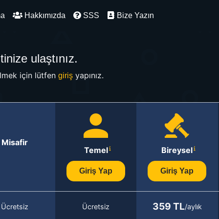
ma
Hakkımızda
SSS
Bize Yazın
inize ulaştınız.
mek için lütfen
yapınız.
giriş
Misafir
Temel
Bireysel
Giriş Yap
Giriş Yap
359 TL
Ücretsiz
Ücretsiz
/aylık