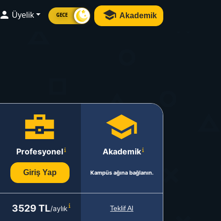
Üyelik
Akademik
GECE
Profesyonel
Akademik
Giriş Yap
Kampüs ağına bağlanın.
3529 TL
/aylık
Teklif Al