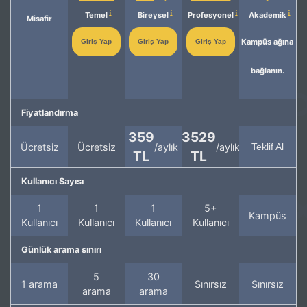
Temel
Bireysel
Profesyonel
Akademik
Misafir
Kampüs ağına
Giriş Yap
Giriş Yap
Giriş Yap
bağlanın.
Fiyatlandırma
359
3529
Ücretsiz
Ücretsiz
/aylık
/aylık
Teklif Al
TL
TL
Kullanıcı Sayısı
1
1
1
5+
Kampüs
Kullanıcı
Kullanıcı
Kullanıcı
Kullanıcı
Günlük arama sınırı
5
30
1 arama
Sınırsız
Sınırsız
arama
arama