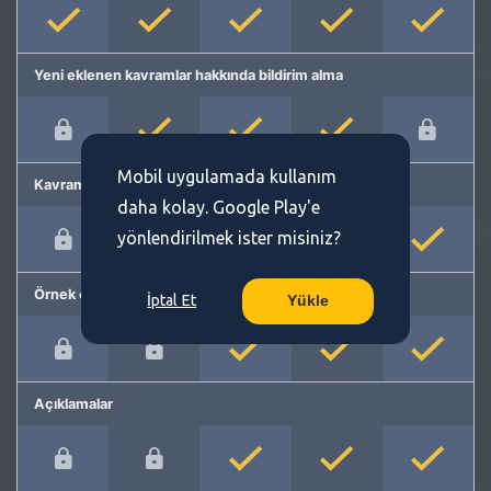
Yeni eklenen kavramlar hakkında bildirim alma
Mobil uygulamada kullanım
Kavram önerme
daha kolay. Google Play'e
yönlendirilmek ister misiniz?
Örnek cümleler
İptal Et
Yükle
Açıklamalar