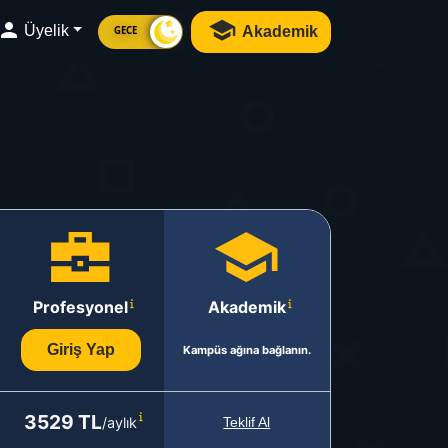
Üyelik
Akademik
GECE
Profesyonel
Akademik
Giriş Yap
Kampüs ağına bağlanın.
3529 TL
/aylık
Teklif Al