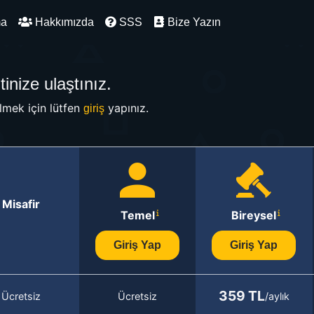
ma
Hakkımızda
SSS
Bize Yazın
inize ulaştınız.
mek için lütfen
yapınız.
giriş
Misafir
Temel
Bireysel
Giriş Yap
Giriş Yap
359 TL
Ücretsiz
Ücretsiz
/aylık