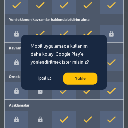
Yeni eklenen kavramlar hakkında bildirim alma
Mobil uygulamada kullanım
Kavram önerme
daha kolay. Google Play'e
yönlendirilmek ister misiniz?
Örnek cümleler
İptal Et
Yükle
Açıklamalar