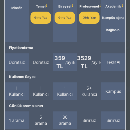
Temel
Bireysel
Profesyonel
Akademik
Misafir
Kampüs ağına
Giriş Yap
Giriş Yap
Giriş Yap
bağlanın.
Fiyatlandırma
359
3529
Ücretsiz
Ücretsiz
/aylık
/aylık
Teklif Al
TL
TL
Kullanıcı Sayısı
1
1
1
5+
Kampüs
Kullanıcı
Kullanıcı
Kullanıcı
Kullanıcı
Günlük arama sınırı
5
30
1 arama
Sınırsız
Sınırsız
arama
arama