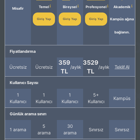
Temel
Bireysel
Profesyonel
Akademik
Misafir
Kampüs ağına
Giriş Yap
Giriş Yap
Giriş Yap
bağlanın.
Fiyatlandırma
359
3529
Ücretsiz
Ücretsiz
/aylık
/aylık
Teklif Al
TL
TL
Kullanıcı Sayısı
1
1
1
5+
Kampüs
Kullanıcı
Kullanıcı
Kullanıcı
Kullanıcı
Günlük arama sınırı
5
30
1 arama
Sınırsız
Sınırsız
arama
arama