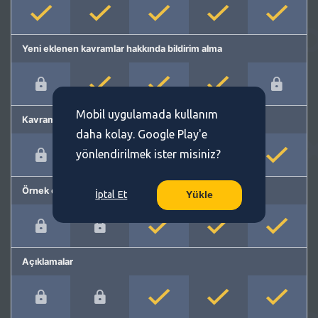
Yeni eklenen kavramlar hakkında bildirim alma
Mobil uygulamada kullanım
Kavram önerme
daha kolay. Google Play'e
yönlendirilmek ister misiniz?
Örnek cümleler
İptal Et
Yükle
Açıklamalar