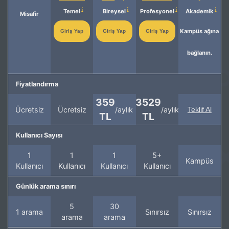
Temel
Bireysel
Profesyonel
Akademik
Misafir
Kampüs ağına
Giriş Yap
Giriş Yap
Giriş Yap
bağlanın.
Fiyatlandırma
359
3529
Ücretsiz
Ücretsiz
/aylık
/aylık
Teklif Al
TL
TL
Kullanıcı Sayısı
1
1
1
5+
Kampüs
Kullanıcı
Kullanıcı
Kullanıcı
Kullanıcı
Günlük arama sınırı
5
30
1 arama
Sınırsız
Sınırsız
arama
arama