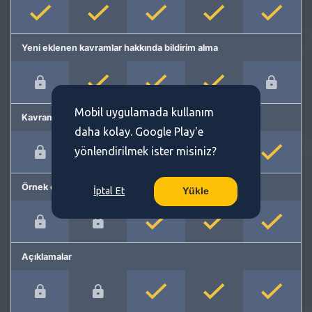
Yeni eklenen kavramlar hakkında bildirim alma
Mobil uygulamada kullanım
Kavram önerme
daha kolay. Google Play'e
yönlendirilmek ister misiniz?
Örnek cümleler
İptal Et
Yükle
Açıklamalar