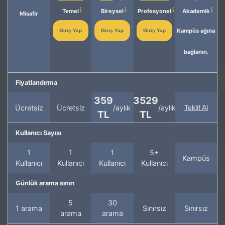
Temel
Bireysel
Profesyonel
Akademik
Misafir
Kampüs ağına
Giriş Yap
Giriş Yap
Giriş Yap
bağlanın.
Fiyatlandırma
359
3529
Ücretsiz
Ücretsiz
/aylık
/aylık
Teklif Al
TL
TL
Kullanıcı Sayısı
1
1
1
5+
Kampüs
Kullanıcı
Kullanıcı
Kullanıcı
Kullanıcı
Günlük arama sınırı
5
30
1 arama
Sınırsız
Sınırsız
arama
arama