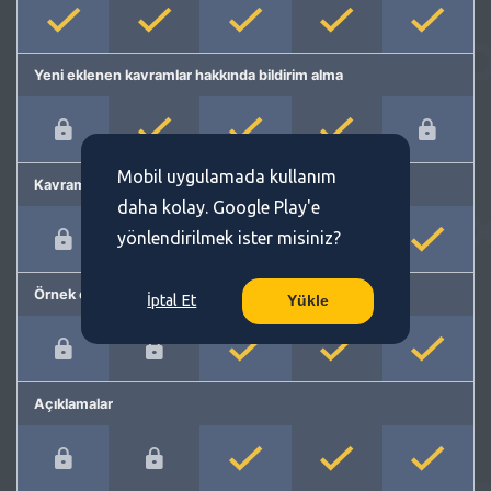
Yeni eklenen kavramlar hakkında bildirim alma
Mobil uygulamada kullanım
Kavram önerme
daha kolay. Google Play'e
yönlendirilmek ister misiniz?
Örnek cümleler
İptal Et
Yükle
Açıklamalar