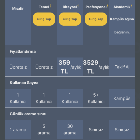
Temel
Bireysel
Profesyonel
Akademik
Misafir
Kampüs ağına
Giriş Yap
Giriş Yap
Giriş Yap
bağlanın.
Fiyatlandırma
359
3529
Ücretsiz
Ücretsiz
/aylık
/aylık
Teklif Al
TL
TL
Kullanıcı Sayısı
1
1
1
5+
Kampüs
Kullanıcı
Kullanıcı
Kullanıcı
Kullanıcı
Günlük arama sınırı
5
30
1 arama
Sınırsız
Sınırsız
arama
arama