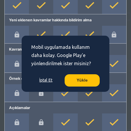
Yeni eklenen kavramlar hakkında bildirim alma
Mobil uygulamada kullanım
Kavram önerme
daha kolay. Google Play'e
yönlendirilmek ister misiniz?
Örnek cümleler
İptal Et
Yükle
Açıklamalar