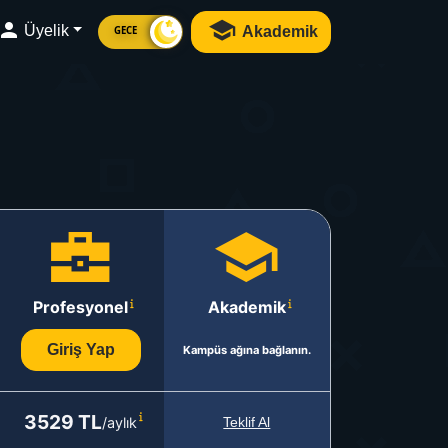
Üyelik
Akademik
GECE
Profesyonel
Akademik
Giriş Yap
Kampüs ağına bağlanın.
3529 TL
/aylık
Teklif Al