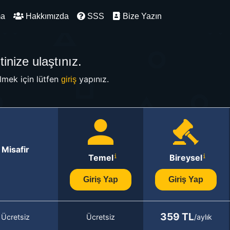
ma
Hakkımızda
SSS
Bize Yazın
inize ulaştınız.
mek için lütfen
yapınız.
giriş
Misafir
Temel
Bireysel
Giriş Yap
Giriş Yap
359 TL
Ücretsiz
Ücretsiz
/aylık