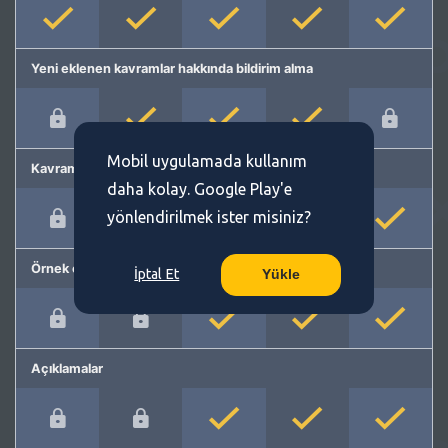
Yeni eklenen kavramlar hakkında bildirim alma
Mobil uygulamada kullanım
Kavram önerme
daha kolay. Google Play'e
yönlendirilmek ister misiniz?
Örnek cümleler
İptal Et
Yükle
Açıklamalar