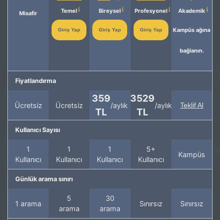
Temel
Bireysel
Profesyonel
Akademik
Misafir
Kampüs ağına
Giriş Yap
Giriş Yap
Giriş Yap
bağlanın.
Fiyatlandırma
359
3529
Ücretsiz
Ücretsiz
/aylık
/aylık
Teklif Al
TL
TL
Kullanıcı Sayısı
1
1
1
5+
Kampüs
Kullanıcı
Kullanıcı
Kullanıcı
Kullanıcı
Günlük arama sınırı
5
30
1 arama
Sınırsız
Sınırsız
arama
arama