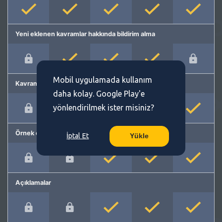
Yeni eklenen kavramlar hakkında bildirim alma
Mobil uygulamada kullanım
Kavram önerme
daha kolay. Google Play'e
yönlendirilmek ister misiniz?
Örnek cümleler
İptal Et
Yükle
Açıklamalar