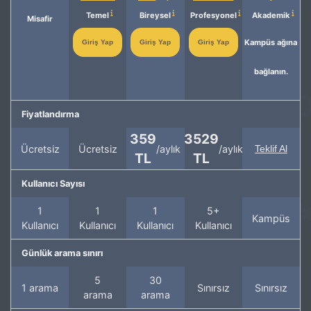
Temel
Bireysel
Profesyonel
Akademik
Misafir
Kampüs ağına
Giriş Yap
Giriş Yap
Giriş Yap
bağlanın.
Fiyatlandırma
359
3529
Ücretsiz
Ücretsiz
/aylık
/aylık
Teklif Al
TL
TL
Kullanıcı Sayısı
1
1
1
5+
Kampüs
Kullanıcı
Kullanıcı
Kullanıcı
Kullanıcı
Günlük arama sınırı
5
30
1 arama
Sınırsız
Sınırsız
arama
arama