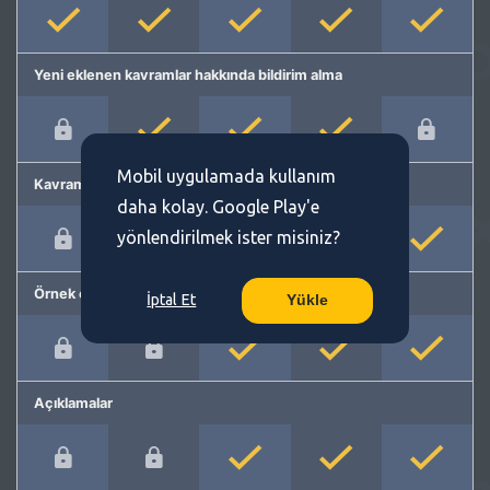
Yeni eklenen kavramlar hakkında bildirim alma
Mobil uygulamada kullanım
Kavram önerme
daha kolay. Google Play'e
yönlendirilmek ister misiniz?
Örnek cümleler
İptal Et
Yükle
Açıklamalar