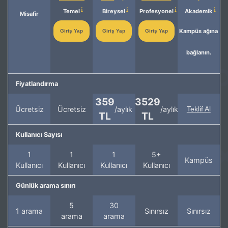
Temel
Bireysel
Profesyonel
Akademik
Misafir
Kampüs ağına
Giriş Yap
Giriş Yap
Giriş Yap
bağlanın.
Fiyatlandırma
359
3529
Ücretsiz
Ücretsiz
/aylık
/aylık
Teklif Al
TL
TL
Kullanıcı Sayısı
1
1
1
5+
Kampüs
Kullanıcı
Kullanıcı
Kullanıcı
Kullanıcı
Günlük arama sınırı
5
30
1 arama
Sınırsız
Sınırsız
arama
arama