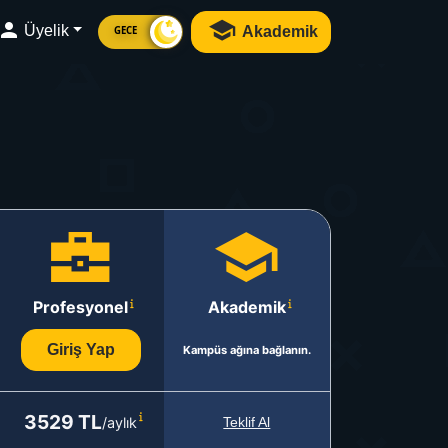
Üyelik
Akademik
GECE
Profesyonel
Akademik
Giriş Yap
Kampüs ağına bağlanın.
3529 TL
/aylık
Teklif Al