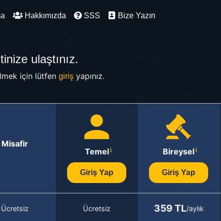
ma
Hakkımızda
SSS
Bize Yazın
inize ulaştınız.
mek için lütfen
yapınız.
giriş
Misafir
Temel
Bireysel
Giriş Yap
Giriş Yap
359 TL
Ücretsiz
Ücretsiz
/aylık