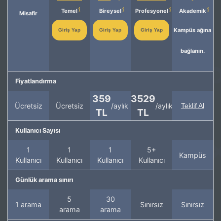
Temel
Bireysel
Profesyonel
Akademik
Misafir
Kampüs ağına
Giriş Yap
Giriş Yap
Giriş Yap
bağlanın.
Fiyatlandırma
359
3529
Ücretsiz
Ücretsiz
/aylık
/aylık
Teklif Al
TL
TL
Kullanıcı Sayısı
1
1
1
5+
Kampüs
Kullanıcı
Kullanıcı
Kullanıcı
Kullanıcı
Günlük arama sınırı
5
30
1 arama
Sınırsız
Sınırsız
arama
arama