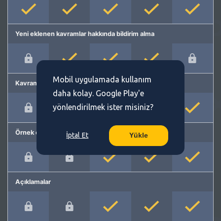
Yeni eklenen kavramlar hakkında bildirim alma
Mobil uygulamada kullanım
Kavram önerme
daha kolay. Google Play'e
yönlendirilmek ister misiniz?
Örnek cümleler
İptal Et
Yükle
Açıklamalar