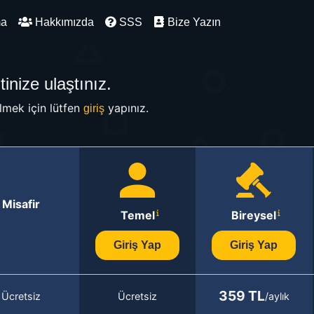
ma
Hakkımızda
SSS
Bize Yazın
inize ulaştınız.
mek için lütfen
yapınız.
giriş
Misafir
Temel
Bireysel
Giriş Yap
Giriş Yap
359 TL
Ücretsiz
Ücretsiz
/aylık