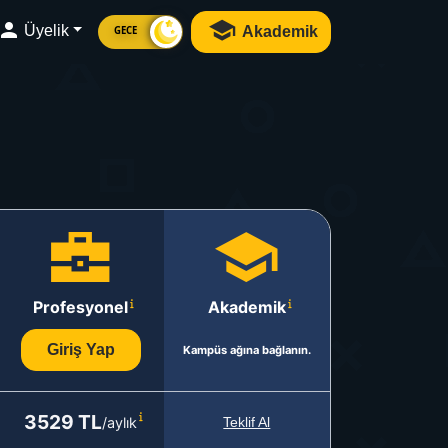
Üyelik
Akademik
GECE
Profesyonel
Akademik
Giriş Yap
Kampüs ağına bağlanın.
3529 TL
/aylık
Teklif Al