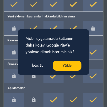
Yeni eklenen kavramlar hakkında bildirim alma
Mobil uygulamada kullanım
Kavram önerme
daha kolay. Google Play'e
yönlendirilmek ister misiniz?
Örnek cümleler
İptal Et
Yükle
Açıklamalar