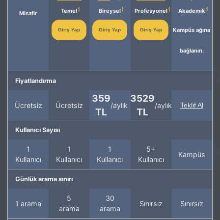
Temel
Bireysel
Profesyonel
Akademik
Misafir
Kampüs ağına
Giriş Yap
Giriş Yap
Giriş Yap
bağlanın.
Fiyatlandırma
359
3529
Ücretsiz
Ücretsiz
/aylık
/aylık
Teklif Al
TL
TL
Kullanıcı Sayısı
1
1
1
5+
Kampüs
Kullanıcı
Kullanıcı
Kullanıcı
Kullanıcı
Günlük arama sınırı
5
30
1 arama
Sınırsız
Sınırsız
arama
arama