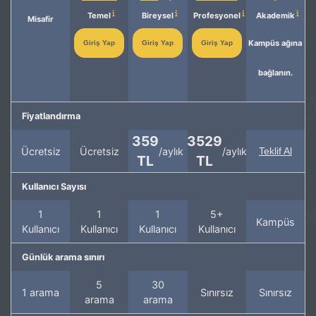
Temel
Bireysel
Profesyonel
Akademik
Misafir
Kampüs ağına
Giriş Yap
Giriş Yap
Giriş Yap
bağlanın.
Fiyatlandırma
359
3529
Ücretsiz
Ücretsiz
/aylık
/aylık
Teklif Al
TL
TL
Kullanıcı Sayısı
1
1
1
5+
Kampüs
Kullanıcı
Kullanıcı
Kullanıcı
Kullanıcı
Günlük arama sınırı
5
30
1 arama
Sınırsız
Sınırsız
arama
arama