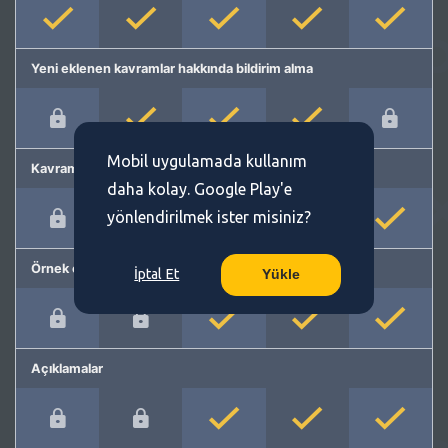
Yeni eklenen kavramlar hakkında bildirim alma
Mobil uygulamada kullanım
Kavram önerme
daha kolay. Google Play'e
yönlendirilmek ister misiniz?
Örnek cümleler
İptal Et
Yükle
Açıklamalar