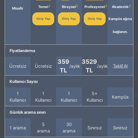
Temel
Bireysel
Profesyonel
Akademik
Misafir
Kampüs ağına
Giriş Yap
Giriş Yap
Giriş Yap
bağlanın.
Fiyatlandırma
359
3529
Ücretsiz
Ücretsiz
/aylık
/aylık
Teklif Al
TL
TL
Kullanıcı Sayısı
1
1
1
5+
Kampüs
Kullanıcı
Kullanıcı
Kullanıcı
Kullanıcı
Günlük arama sınırı
5
30
1 arama
Sınırsız
Sınırsız
arama
arama