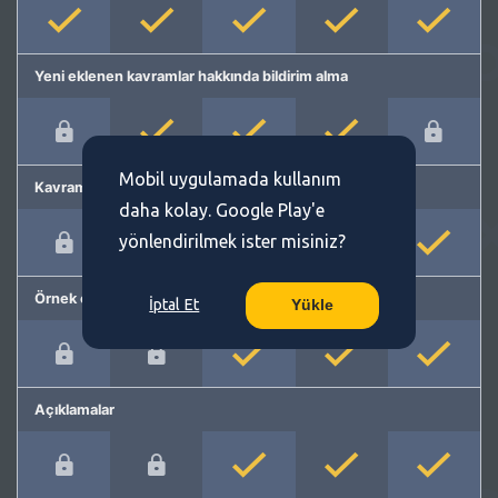
Yeni eklenen kavramlar hakkında bildirim alma
Mobil uygulamada kullanım
Kavram önerme
daha kolay. Google Play'e
yönlendirilmek ister misiniz?
Örnek cümleler
İptal Et
Yükle
Açıklamalar