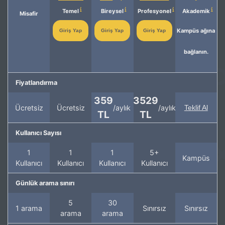
Temel
Bireysel
Profesyonel
Akademik
Misafir
Kampüs ağına
Giriş Yap
Giriş Yap
Giriş Yap
bağlanın.
Fiyatlandırma
359
3529
Ücretsiz
Ücretsiz
/aylık
/aylık
Teklif Al
TL
TL
Kullanıcı Sayısı
1
1
1
5+
Kampüs
Kullanıcı
Kullanıcı
Kullanıcı
Kullanıcı
Günlük arama sınırı
5
30
1 arama
Sınırsız
Sınırsız
arama
arama