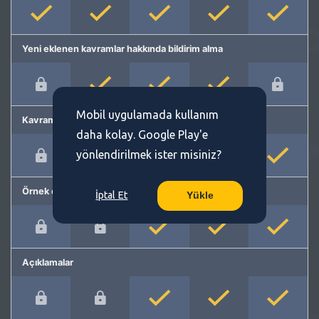
Yeni eklenen kavramlar hakkında bildirim alma
Mobil uygulamada kullanım
Kavram önerme
daha kolay. Google Play'e
yönlendirilmek ister misiniz?
Örnek cümleler
İptal Et
Yükle
Açıklamalar