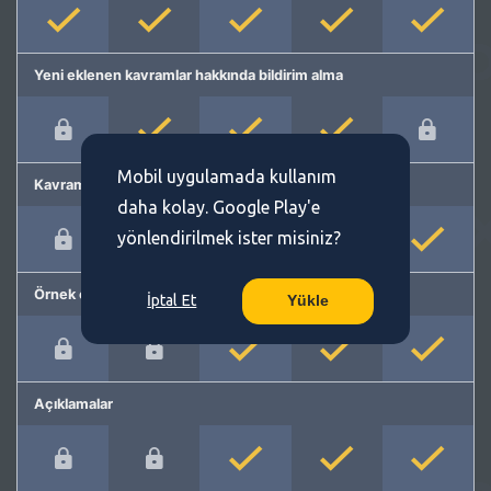
Yeni eklenen kavramlar hakkında bildirim alma
Mobil uygulamada kullanım
Kavram önerme
daha kolay. Google Play'e
yönlendirilmek ister misiniz?
Örnek cümleler
İptal Et
Yükle
Açıklamalar