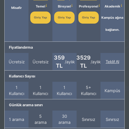
Temel
Bireysel
Profesyonel
Akademik
Misafir
Kampüs ağına
Giriş Yap
Giriş Yap
Giriş Yap
bağlanın.
Fiyatlandırma
359
3529
Ücretsiz
Ücretsiz
/aylık
/aylık
Teklif Al
TL
TL
Kullanıcı Sayısı
1
1
1
5+
Kampüs
Kullanıcı
Kullanıcı
Kullanıcı
Kullanıcı
Günlük arama sınırı
5
30
1 arama
Sınırsız
Sınırsız
arama
arama