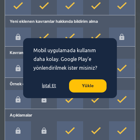
Yeni eklenen kavramlar hakkında bildirim alma
Mobil uygulamada kullanım
Kavram önerme
daha kolay. Google Play'e
yönlendirilmek ister misiniz?
Örnek cümleler
İptal Et
Yükle
Açıklamalar