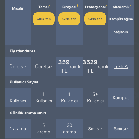
Temel
Bireysel
Profesyonel
Akademik
Misafir
Kampüs ağına
Giriş Yap
Giriş Yap
Giriş Yap
bağlanın.
Fiyatlandırma
359
3529
Ücretsiz
Ücretsiz
/aylık
/aylık
Teklif Al
TL
TL
Kullanıcı Sayısı
1
1
1
5+
Kampüs
Kullanıcı
Kullanıcı
Kullanıcı
Kullanıcı
Günlük arama sınırı
5
30
1 arama
Sınırsız
Sınırsız
arama
arama