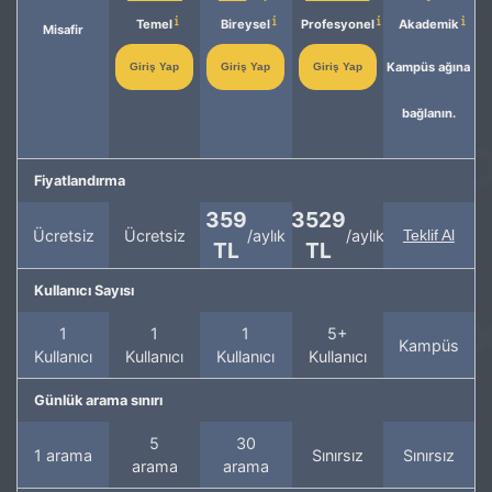
Temel
Bireysel
Profesyonel
Akademik
Misafir
Kampüs ağına
Giriş Yap
Giriş Yap
Giriş Yap
bağlanın.
Fiyatlandırma
359
3529
Ücretsiz
Ücretsiz
/aylık
/aylık
Teklif Al
TL
TL
Kullanıcı Sayısı
1
1
1
5+
Kampüs
Kullanıcı
Kullanıcı
Kullanıcı
Kullanıcı
Günlük arama sınırı
5
30
1 arama
Sınırsız
Sınırsız
arama
arama