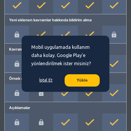
Yeni eklenen kavramlar hakkında bildirim alma
Mobil uygulamada kullanım
Kavram önerme
daha kolay. Google Play'e
yönlendirilmek ister misiniz?
Örnek cümleler
İptal Et
Yükle
Açıklamalar