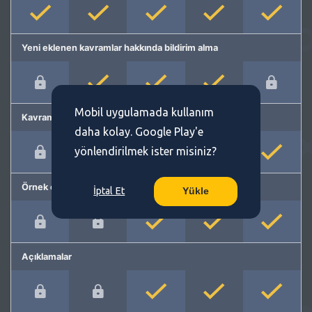
Yeni eklenen kavramlar hakkında bildirim alma
Mobil uygulamada kullanım
Kavram önerme
daha kolay. Google Play'e
yönlendirilmek ister misiniz?
Örnek cümleler
İptal Et
Yükle
Açıklamalar