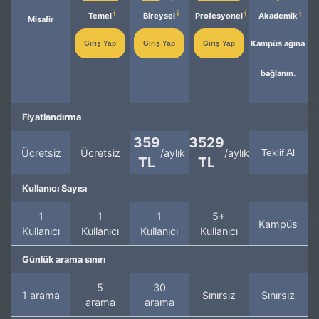
Temel
Bireysel
Profesyonel
Akademik
Misafir
Kampüs ağına
Giriş Yap
Giriş Yap
Giriş Yap
bağlanın.
Fiyatlandırma
359
3529
Ücretsiz
Ücretsiz
/aylık
/aylık
Teklif Al
TL
TL
Kullanıcı Sayısı
1
1
1
5+
Kampüs
Kullanıcı
Kullanıcı
Kullanıcı
Kullanıcı
Günlük arama sınırı
5
30
1 arama
Sınırsız
Sınırsız
arama
arama