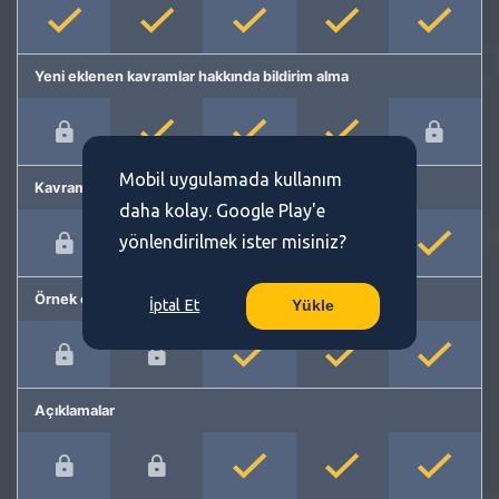
Yeni eklenen kavramlar hakkında bildirim alma
Mobil uygulamada kullanım
Kavram önerme
daha kolay. Google Play'e
yönlendirilmek ister misiniz?
Örnek cümleler
İptal Et
Yükle
Açıklamalar