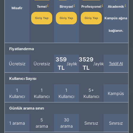
Temel
Bireysel
Profesyonel
Akademik
Misafir
Kampüs ağına
Giriş Yap
Giriş Yap
Giriş Yap
bağlanın.
Fiyatlandırma
359
3529
Ücretsiz
Ücretsiz
/aylık
/aylık
Teklif Al
TL
TL
Kullanıcı Sayısı
1
1
1
5+
Kampüs
Kullanıcı
Kullanıcı
Kullanıcı
Kullanıcı
Günlük arama sınırı
5
30
1 arama
Sınırsız
Sınırsız
arama
arama