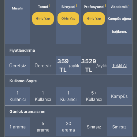
Temel
Bireysel
Profesyonel
Akademik
Misafir
Kampüs ağına
Giriş Yap
Giriş Yap
Giriş Yap
bağlanın.
Fiyatlandırma
359
3529
Ücretsiz
Ücretsiz
/aylık
/aylık
Teklif Al
TL
TL
Kullanıcı Sayısı
1
1
1
5+
Kampüs
Kullanıcı
Kullanıcı
Kullanıcı
Kullanıcı
Günlük arama sınırı
5
30
1 arama
Sınırsız
Sınırsız
arama
arama