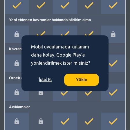
Yeni eklenen kavramlar hakkında bildirim alma
Mobil uygulamada kullanım
Kavram önerme
daha kolay. Google Play'e
yönlendirilmek ister misiniz?
Örnek cümleler
İptal Et
Yükle
Açıklamalar