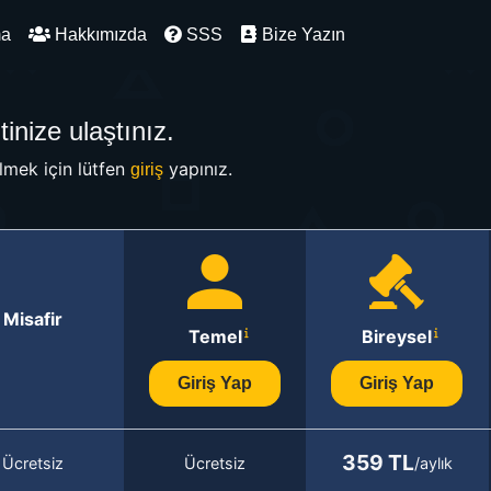
ma
Hakkımızda
SSS
Bize Yazın
inize ulaştınız.
mek için lütfen
yapınız.
giriş
Misafir
Temel
Bireysel
Giriş Yap
Giriş Yap
359 TL
Ücretsiz
Ücretsiz
/aylık