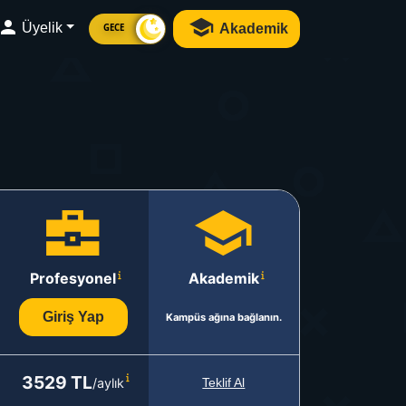
Üyelik
Akademik
GECE
Profesyonel
Akademik
Giriş Yap
Kampüs ağına bağlanın.
3529 TL
/aylık
Teklif Al