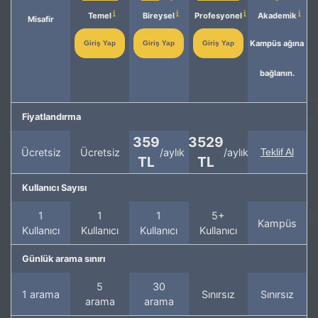
Temel
Bireysel
Profesyonel
Akademik
Misafir
Kampüs ağına
Giriş Yap
Giriş Yap
Giriş Yap
bağlanın.
Fiyatlandırma
359
3529
Ücretsiz
Ücretsiz
/aylık
/aylık
Teklif Al
TL
TL
Kullanıcı Sayısı
1
1
1
5+
Kampüs
Kullanıcı
Kullanıcı
Kullanıcı
Kullanıcı
Günlük arama sınırı
5
30
1 arama
Sınırsız
Sınırsız
arama
arama