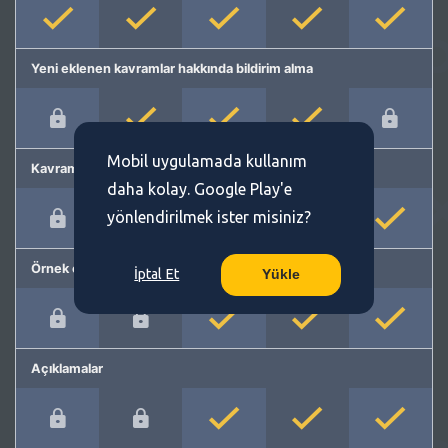
Yeni eklenen kavramlar hakkında bildirim alma
Mobil uygulamada kullanım
Kavram önerme
daha kolay. Google Play'e
yönlendirilmek ister misiniz?
Örnek cümleler
İptal Et
Yükle
Açıklamalar