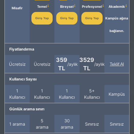
Temel
Bireysel
Profesyonel
Akademik
Misafir
Kampüs ağına
Giriş Yap
Giriş Yap
Giriş Yap
bağlanın.
Fiyatlandırma
359
3529
Ücretsiz
Ücretsiz
/aylık
/aylık
Teklif Al
TL
TL
Kullanıcı Sayısı
1
1
1
5+
Kampüs
Kullanıcı
Kullanıcı
Kullanıcı
Kullanıcı
Günlük arama sınırı
5
30
1 arama
Sınırsız
Sınırsız
arama
arama