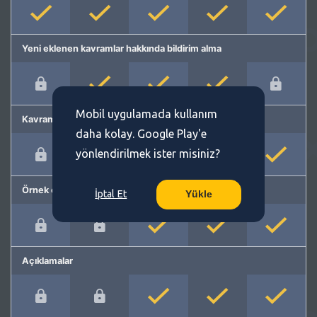
Yeni eklenen kavramlar hakkında bildirim alma
Mobil uygulamada kullanım
Kavram önerme
daha kolay. Google Play'e
yönlendirilmek ister misiniz?
Örnek cümleler
İptal Et
Yükle
Açıklamalar