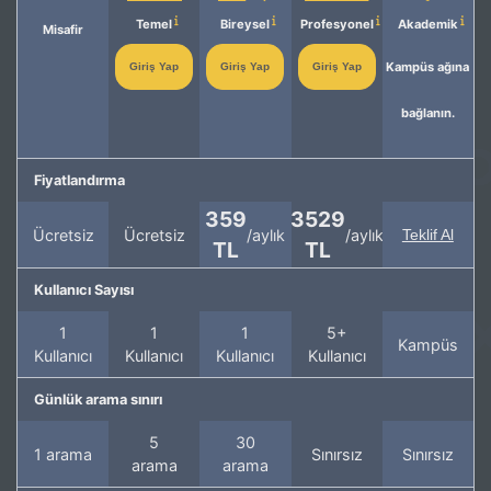
Temel
Bireysel
Profesyonel
Akademik
Misafir
Kampüs ağına
Giriş Yap
Giriş Yap
Giriş Yap
bağlanın.
Fiyatlandırma
359
3529
Ücretsiz
Ücretsiz
/aylık
/aylık
Teklif Al
TL
TL
Kullanıcı Sayısı
1
1
1
5+
Kampüs
Kullanıcı
Kullanıcı
Kullanıcı
Kullanıcı
Günlük arama sınırı
5
30
1 arama
Sınırsız
Sınırsız
arama
arama