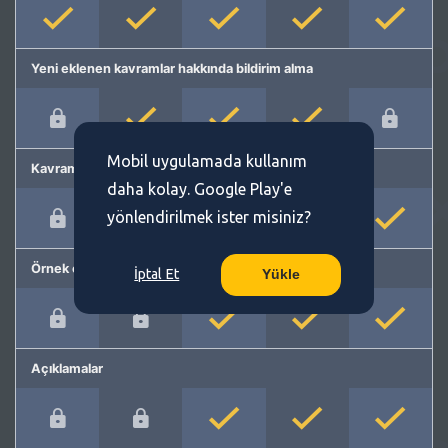
Yeni eklenen kavramlar hakkında bildirim alma
Mobil uygulamada kullanım
Kavram önerme
daha kolay. Google Play'e
yönlendirilmek ister misiniz?
Örnek cümleler
İptal Et
Yükle
Açıklamalar