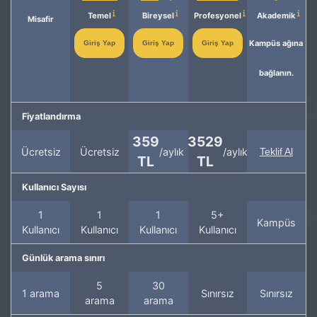
Temel
Bireysel
Profesyonel
Akademik
Misafir
Kampüs ağına
Giriş Yap
Giriş Yap
Giriş Yap
bağlanın.
Fiyatlandırma
359
3529
Ücretsiz
Ücretsiz
/aylık
/aylık
Teklif Al
TL
TL
Kullanıcı Sayısı
1
1
1
5+
Kampüs
Kullanıcı
Kullanıcı
Kullanıcı
Kullanıcı
Günlük arama sınırı
5
30
1 arama
Sınırsız
Sınırsız
arama
arama