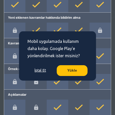
Yeni eklenen kavramlar hakkında bildirim alma
Mobil uygulamada kullanım
Kavram önerme
daha kolay. Google Play'e
yönlendirilmek ister misiniz?
Örnek cümleler
İptal Et
Yükle
Açıklamalar