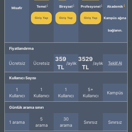
Temel
Bireysel
Profesyonel
Akademik
Misafir
Kampüs ağına
Giriş Yap
Giriş Yap
Giriş Yap
bağlanın.
Fiyatlandırma
359
3529
Ücretsiz
Ücretsiz
/aylık
/aylık
Teklif Al
TL
TL
Kullanıcı Sayısı
1
1
1
5+
Kampüs
Kullanıcı
Kullanıcı
Kullanıcı
Kullanıcı
Günlük arama sınırı
5
30
1 arama
Sınırsız
Sınırsız
arama
arama