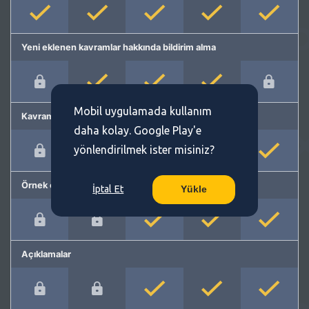
Yeni eklenen kavramlar hakkında bildirim alma
Mobil uygulamada kullanım
Kavram önerme
daha kolay. Google Play'e
yönlendirilmek ister misiniz?
Örnek cümleler
İptal Et
Yükle
Açıklamalar