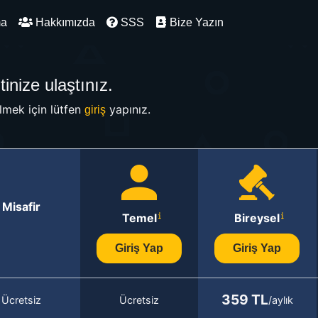
ma
Hakkımızda
SSS
Bize Yazın
inize ulaştınız.
mek için lütfen
yapınız.
giriş
Misafir
Temel
Bireysel
Giriş Yap
Giriş Yap
359 TL
Ücretsiz
Ücretsiz
/aylık