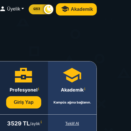
Üyelik
Akademik
GECE
Profesyonel
Akademik
Giriş Yap
Kampüs ağına bağlanın.
3529 TL
/aylık
Teklif Al