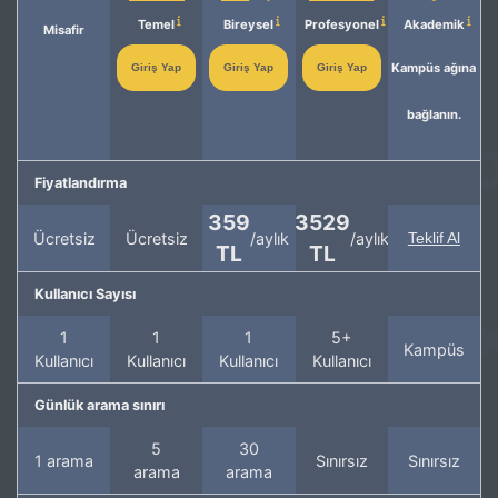
Temel
Bireysel
Profesyonel
Akademik
Misafir
Kampüs ağına
Giriş Yap
Giriş Yap
Giriş Yap
bağlanın.
Fiyatlandırma
359
3529
Ücretsiz
Ücretsiz
/aylık
/aylık
Teklif Al
TL
TL
Kullanıcı Sayısı
1
1
1
5+
Kampüs
Kullanıcı
Kullanıcı
Kullanıcı
Kullanıcı
Günlük arama sınırı
5
30
1 arama
Sınırsız
Sınırsız
arama
arama