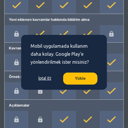
Yeni eklenen kavramlar hakkında bildirim alma
Mobil uygulamada kullanım
Kavram önerme
daha kolay. Google Play'e
yönlendirilmek ister misiniz?
Örnek cümleler
İptal Et
Yükle
Açıklamalar