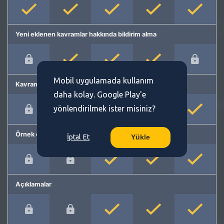
Yeni eklenen kavramlar hakkında bildirim alma
Mobil uygulamada kullanım
Kavram önerme
daha kolay. Google Play'e
yönlendirilmek ister misiniz?
Örnek cümleler
İptal Et
Yükle
Açıklamalar