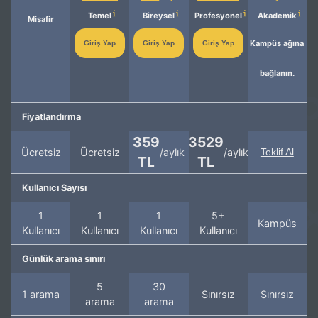
Temel
Bireysel
Profesyonel
Akademik
Misafir
Kampüs ağına
Giriş Yap
Giriş Yap
Giriş Yap
bağlanın.
Fiyatlandırma
359
3529
Ücretsiz
Ücretsiz
/aylık
/aylık
Teklif Al
TL
TL
Kullanıcı Sayısı
1
1
1
5+
Kampüs
Kullanıcı
Kullanıcı
Kullanıcı
Kullanıcı
Günlük arama sınırı
5
30
1 arama
Sınırsız
Sınırsız
arama
arama