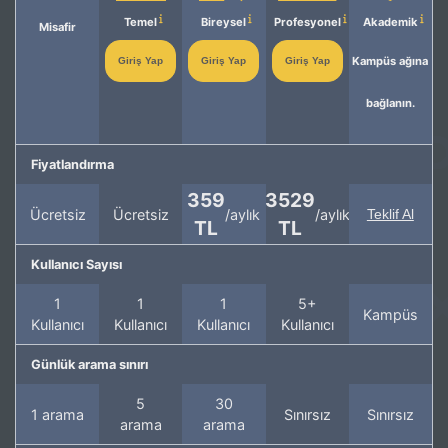
Temel
Bireysel
Profesyonel
Akademik
Misafir
Kampüs ağına
Giriş Yap
Giriş Yap
Giriş Yap
bağlanın.
Fiyatlandırma
359
3529
Ücretsiz
Ücretsiz
/aylık
/aylık
Teklif Al
TL
TL
Kullanıcı Sayısı
1
1
1
5+
Kampüs
Kullanıcı
Kullanıcı
Kullanıcı
Kullanıcı
Günlük arama sınırı
5
30
1 arama
Sınırsız
Sınırsız
arama
arama