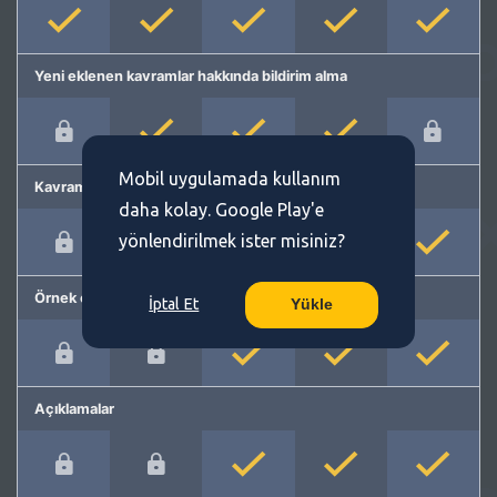
Yeni eklenen kavramlar hakkında bildirim alma
Mobil uygulamada kullanım
Kavram önerme
daha kolay. Google Play'e
yönlendirilmek ister misiniz?
Örnek cümleler
İptal Et
Yükle
Açıklamalar