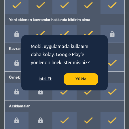
Yeni eklenen kavramlar hakkında bildirim alma
Mobil uygulamada kullanım
Kavram önerme
daha kolay. Google Play'e
yönlendirilmek ister misiniz?
Örnek cümleler
İptal Et
Yükle
Açıklamalar