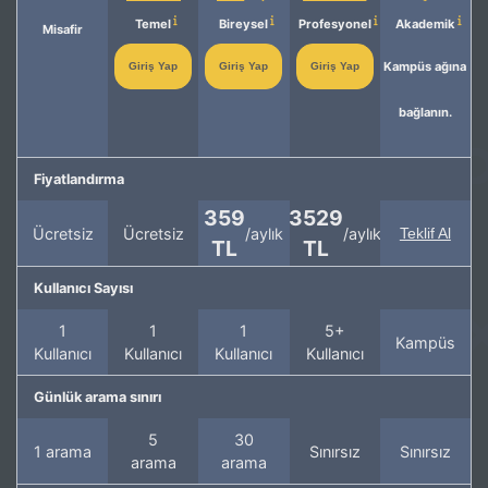
Temel
Bireysel
Profesyonel
Akademik
Misafir
Kampüs ağına
Giriş Yap
Giriş Yap
Giriş Yap
bağlanın.
Fiyatlandırma
359
3529
Ücretsiz
Ücretsiz
/aylık
/aylık
Teklif Al
TL
TL
Kullanıcı Sayısı
1
1
1
5+
Kampüs
Kullanıcı
Kullanıcı
Kullanıcı
Kullanıcı
Günlük arama sınırı
5
30
1 arama
Sınırsız
Sınırsız
arama
arama