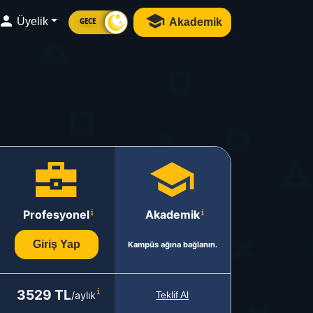
Üyelik
Akademik
GECE
Profesyonel
Akademik
Giriş Yap
Kampüs ağına bağlanın.
3529 TL
/aylık
Teklif Al