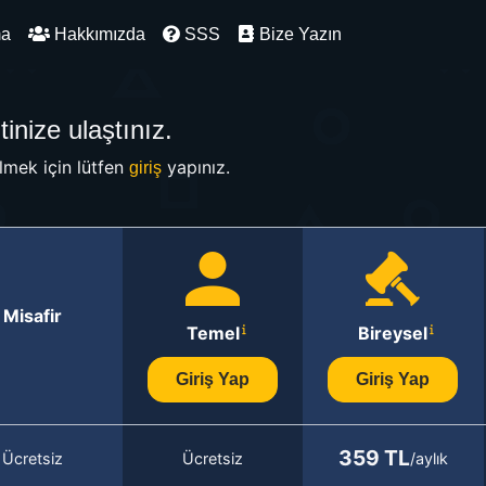
ma
Hakkımızda
SSS
Bize Yazın
inize ulaştınız.
mek için lütfen
yapınız.
giriş
Misafir
Temel
Bireysel
Giriş Yap
Giriş Yap
359 TL
Ücretsiz
Ücretsiz
/aylık