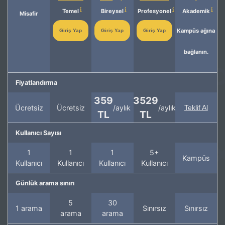
Temel
Bireysel
Profesyonel
Akademik
Misafir
Kampüs ağına
Giriş Yap
Giriş Yap
Giriş Yap
bağlanın.
Fiyatlandırma
359
3529
Ücretsiz
Ücretsiz
/aylık
/aylık
Teklif Al
TL
TL
Kullanıcı Sayısı
1
1
1
5+
Kampüs
Kullanıcı
Kullanıcı
Kullanıcı
Kullanıcı
Günlük arama sınırı
5
30
1 arama
Sınırsız
Sınırsız
arama
arama