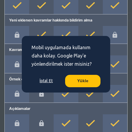
Yeni eklenen kavramlar hakkında bildirim alma
Mobil uygulamada kullanım
Kavram önerme
daha kolay. Google Play'e
yönlendirilmek ister misiniz?
Örnek cümleler
İptal Et
Yükle
Açıklamalar