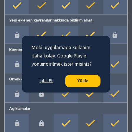
Yeni eklenen kavramlar hakkında bildirim alma
Mobil uygulamada kullanım
Kavram önerme
daha kolay. Google Play'e
yönlendirilmek ister misiniz?
Örnek cümleler
İptal Et
Yükle
Açıklamalar