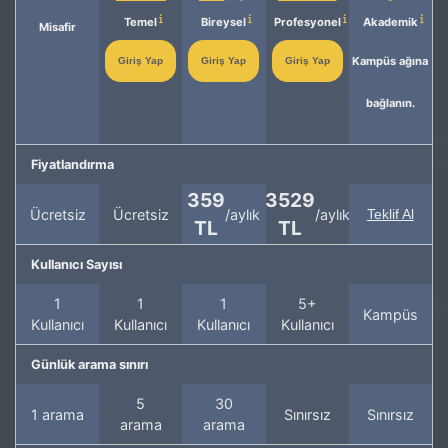
Temel
Bireysel
Profesyonel
Akademik
Misafir
Kampüs ağına
Giriş Yap
Giriş Yap
Giriş Yap
bağlanın.
Fiyatlandırma
359
3529
Ücretsiz
Ücretsiz
/aylık
/aylık
Teklif Al
TL
TL
Kullanıcı Sayısı
1
1
1
5+
Kampüs
Kullanıcı
Kullanıcı
Kullanıcı
Kullanıcı
Günlük arama sınırı
5
30
1 arama
Sınırsız
Sınırsız
arama
arama