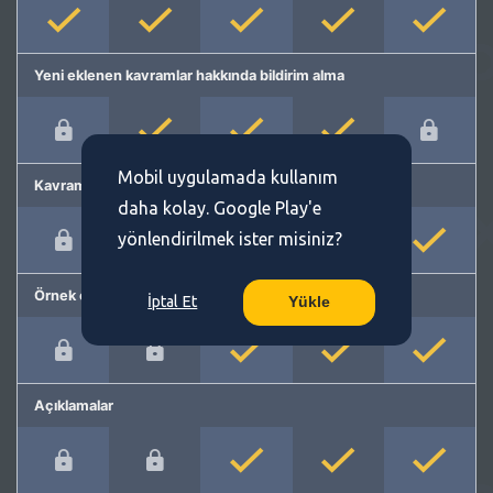
Yeni eklenen kavramlar hakkında bildirim alma
Mobil uygulamada kullanım
Kavram önerme
daha kolay. Google Play'e
yönlendirilmek ister misiniz?
Örnek cümleler
İptal Et
Yükle
Açıklamalar