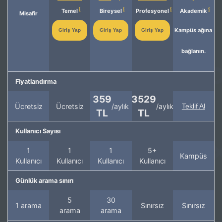
Temel
Bireysel
Profesyonel
Akademik
Misafir
Kampüs ağına
Giriş Yap
Giriş Yap
Giriş Yap
bağlanın.
Fiyatlandırma
359
3529
Ücretsiz
Ücretsiz
/aylık
/aylık
Teklif Al
TL
TL
Kullanıcı Sayısı
1
1
1
5+
Kampüs
Kullanıcı
Kullanıcı
Kullanıcı
Kullanıcı
Günlük arama sınırı
5
30
1 arama
Sınırsız
Sınırsız
arama
arama