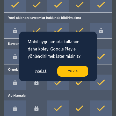
Yeni eklenen kavramlar hakkında bildirim alma
Mobil uygulamada kullanım
Kavram önerme
daha kolay. Google Play'e
yönlendirilmek ister misiniz?
Örnek cümleler
İptal Et
Yükle
Açıklamalar