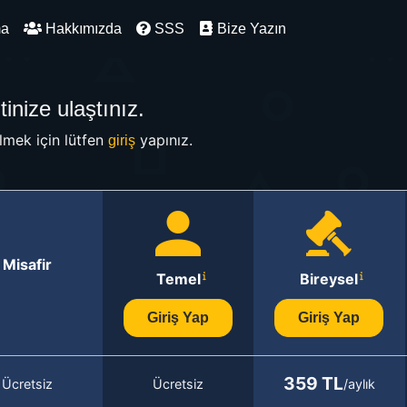
ma
Hakkımızda
SSS
Bize Yazın
inize ulaştınız.
mek için lütfen
yapınız.
giriş
Misafir
Temel
Bireysel
Giriş Yap
Giriş Yap
359 TL
Ücretsiz
Ücretsiz
/aylık