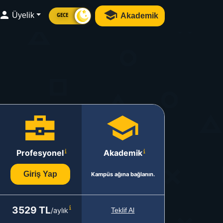
Üyelik
Akademik
GECE
Profesyonel
Akademik
Giriş Yap
Kampüs ağına bağlanın.
3529 TL
/aylık
Teklif Al