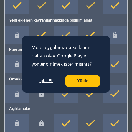
Yeni eklenen kavramlar hakkında bildirim alma
Mobil uygulamada kullanım
Kavram önerme
daha kolay. Google Play'e
yönlendirilmek ister misiniz?
Örnek cümleler
İptal Et
Yükle
Açıklamalar