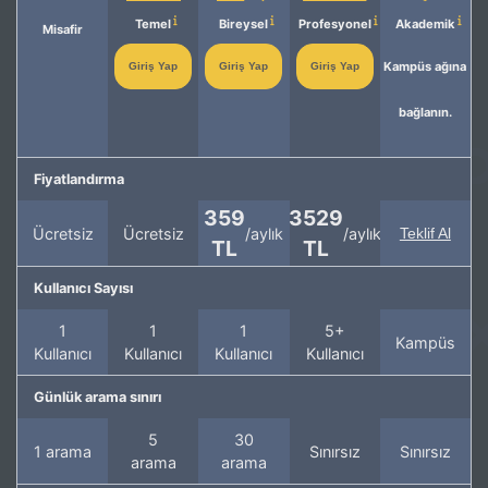
Temel
Bireysel
Profesyonel
Akademik
Misafir
Kampüs ağına
Giriş Yap
Giriş Yap
Giriş Yap
bağlanın.
Fiyatlandırma
359
3529
Ücretsiz
Ücretsiz
/aylık
/aylık
Teklif Al
TL
TL
Kullanıcı Sayısı
1
1
1
5+
Kampüs
Kullanıcı
Kullanıcı
Kullanıcı
Kullanıcı
Günlük arama sınırı
5
30
1 arama
Sınırsız
Sınırsız
arama
arama