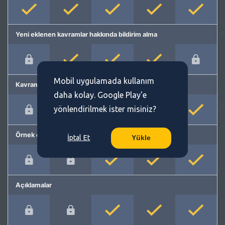
Yeni eklenen kavramlar hakkında bildirim alma
Mobil uygulamada kullanım
Kavram önerme
daha kolay. Google Play'e
yönlendirilmek ister misiniz?
Örnek cümleler
İptal Et
Yükle
Açıklamalar