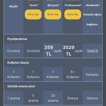
Temel
Bireysel
Profesyonel
Akademik
Misafir
Kampüs ağına
Giriş Yap
Giriş Yap
Giriş Yap
bağlanın.
Fiyatlandırma
359
3529
Ücretsiz
Ücretsiz
/aylık
/aylık
Teklif Al
TL
TL
Kullanıcı Sayısı
1
1
1
5+
Kampüs
Kullanıcı
Kullanıcı
Kullanıcı
Kullanıcı
Günlük arama sınırı
5
30
1 arama
Sınırsız
Sınırsız
arama
arama