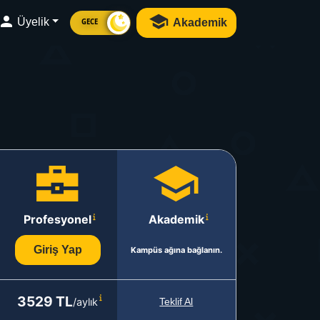
Üyelik
Akademik
GECE
Profesyonel
Akademik
Giriş Yap
Kampüs ağına bağlanın.
3529 TL
/aylık
Teklif Al