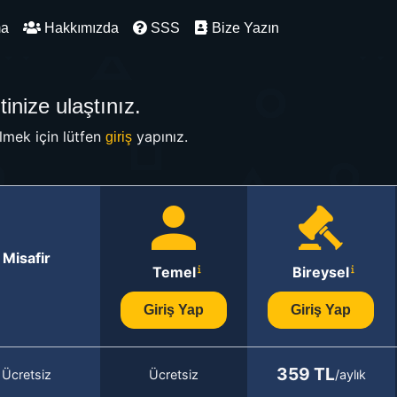
ma
Hakkımızda
SSS
Bize Yazın
inize ulaştınız.
mek için lütfen
yapınız.
giriş
Misafir
Temel
Bireysel
Giriş Yap
Giriş Yap
359 TL
Ücretsiz
Ücretsiz
/aylık