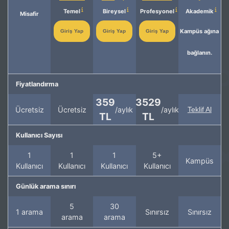
Temel
Bireysel
Profesyonel
Akademik
Misafir
Kampüs ağına
Giriş Yap
Giriş Yap
Giriş Yap
bağlanın.
Fiyatlandırma
359
3529
Ücretsiz
Ücretsiz
/aylık
/aylık
Teklif Al
TL
TL
Kullanıcı Sayısı
1
1
1
5+
Kampüs
Kullanıcı
Kullanıcı
Kullanıcı
Kullanıcı
Günlük arama sınırı
5
30
1 arama
Sınırsız
Sınırsız
arama
arama