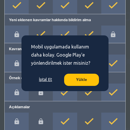
Yeni eklenen kavramlar hakkında bildirim alma
Mobil uygulamada kullanım
Kavram önerme
daha kolay. Google Play'e
yönlendirilmek ister misiniz?
Örnek cümleler
İptal Et
Yükle
Açıklamalar