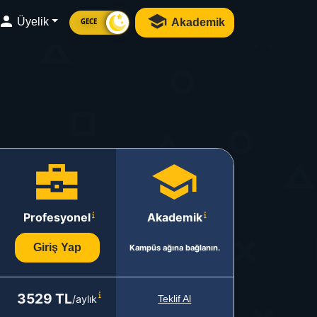
Üyelik
Akademik
GECE
Profesyonel
Akademik
Giriş Yap
Kampüs ağına bağlanın.
3529 TL
/aylık
Teklif Al