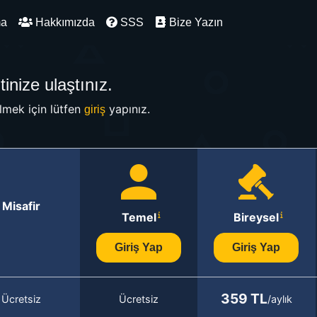
ma
Hakkımızda
SSS
Bize Yazın
inize ulaştınız.
mek için lütfen
yapınız.
giriş
Misafir
Temel
Bireysel
Giriş Yap
Giriş Yap
359 TL
Ücretsiz
Ücretsiz
/aylık